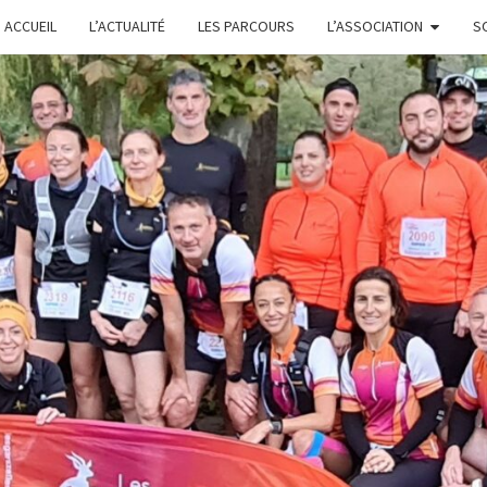
ACCUEIL
L’ACTUALITÉ
LES PARCOURS
L’ASSOCIATION
S
L
GARS'Z
FONTE