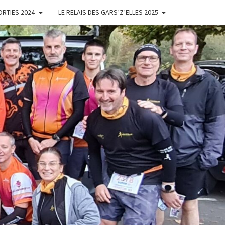
ORTIES 2024
LE RELAIS DES GARS’Z’ELLES 2025
ES
'ELLES
NOISES