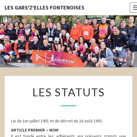
LES GARS'Z'ELLES FONTENOISES
LES
GARS'Z'E
FONTENOI
LES
LES STATUTS
STATUTS
Loi du 1er juillet 1901 et du décret du 16 août 1901.
ARTICLE PREMIER – NOM
Il est fondé entre les adhérents aux présents statuts une