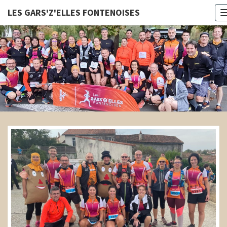
LES GARS'Z'ELLES FONTENOISES
LES
GARS'Z'E
FONTENOI