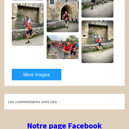
More images
Navigation
Les commentaires sont clos.
d'article
Notre page Facebook