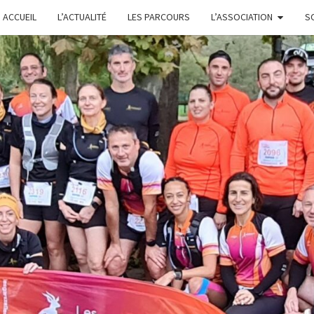
ACCUEIL
L’ACTUALITÉ
LES PARCOURS
L’ASSOCIATION
S
L
GARS'Z
FONTE