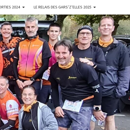
ORTIES 2024
LE RELAIS DES GARS’Z’ELLES 2025
ES
'ELLES
NOISES