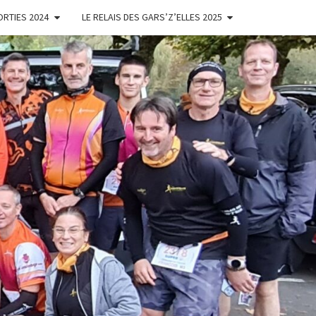
ORTIES 2024
LE RELAIS DES GARS’Z’ELLES 2025
ES
'ELLES
NOISES