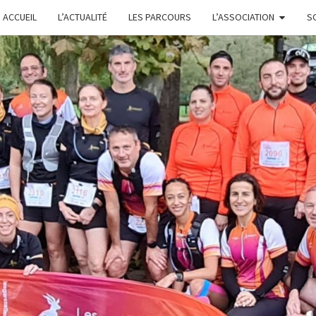
ACCUEIL
L’ACTUALITÉ
LES PARCOURS
L’ASSOCIATION
S
L
GARS'Z
FONTE