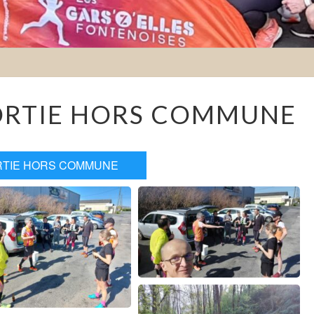
2023-
SORTIE HORS COMMUNE
04-
16
SORTIE
HORS
ORTIE HORS COMMUNE
COMMUNE