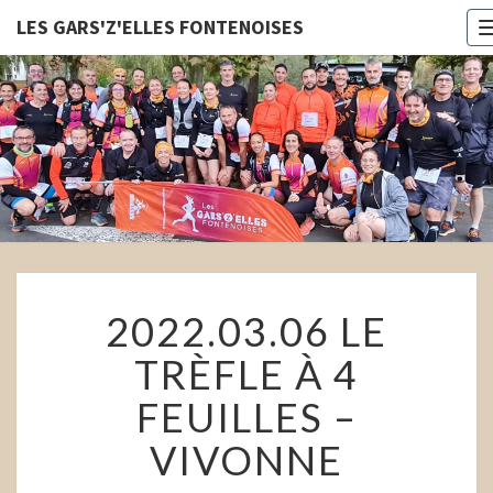
LES GARS'Z'ELLES FONTENOISES
LES
GARS'Z'E
FONTENOI
2022.03.06
2022.03.06 LE
LE
TRÈFLE
TRÈFLE À 4
À
4
FEUILLES –
FEUILLES
–
VIVONNE
VIVONNE