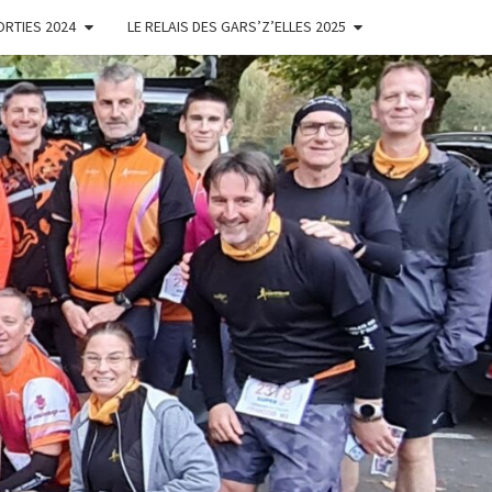
ORTIES 2024
LE RELAIS DES GARS’Z’ELLES 2025
ES
'ELLES
NOISES