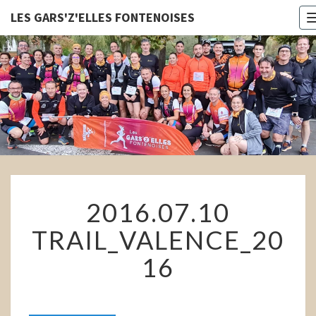
LES GARS'Z'ELLES FONTENOISES
LES
GARS'Z'E
FONTENOI
2016.07.10
2016.07.10
TRAIL_VALENCE_2016
TRAIL_VALENCE_20
16