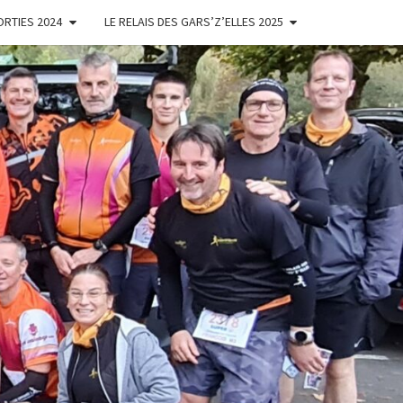
ORTIES 2024
LE RELAIS DES GARS’Z’ELLES 2025
ES
'ELLES
NOISES