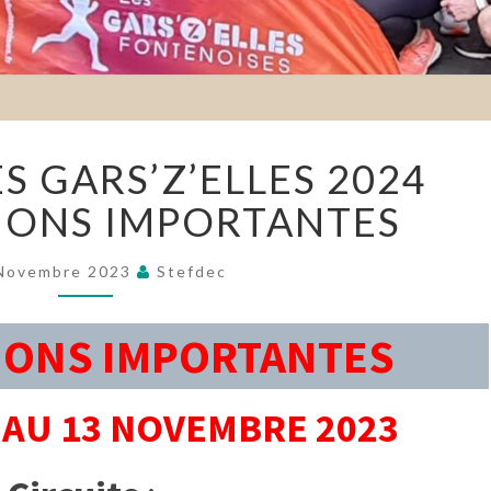
LE
ES GARS’Z’ELLES 2024
RELAIS
DES
IONS IMPORTANTES
GARS’Z’ELLES
2024
INFORMATIONS
Novembre 2023
Stefdec
IMPORTANTES
IONS IMPORTANTES
 AU 13 NOVEMBRE 2023