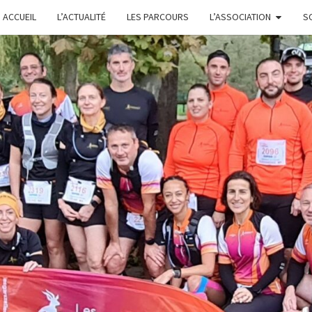
ACCUEIL
L’ACTUALITÉ
LES PARCOURS
L’ASSOCIATION
S
L
GARS'Z
FONTE