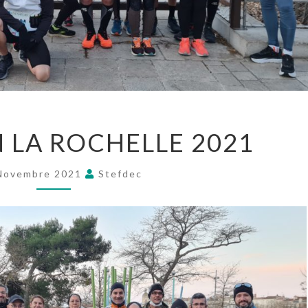
MARATHON
LA ROCHELLE 2021
LA
ROCHELLE
2021
Novembre 2021
Stefdec