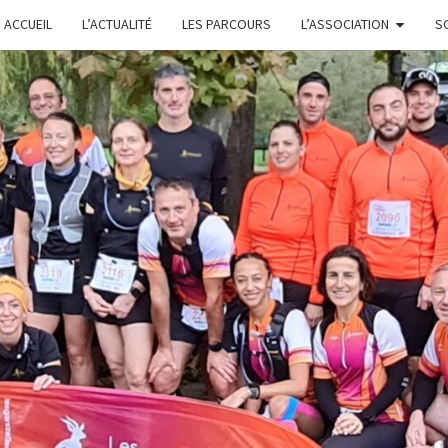
ACCUEIL
L’ACTUALITÉ
LES PARCOURS
L’ASSOCIATION
S
L
GARS'Z
FONTE