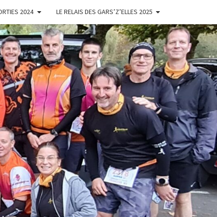
ORTIES 2024
LE RELAIS DES GARS’Z’ELLES 2025
ES
'ELLES
NOISES