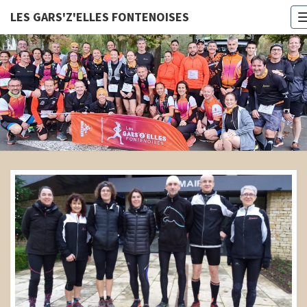
LES GARS'Z'ELLES FONTENOISES
LES
GARS'Z'E
FONTENOI