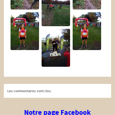
Navigation
Les commentaires sont clos.
d'article
Notre page Facebook