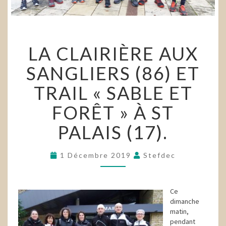
LA
LA CLAIRIÈRE AUX
CLAIRIÈRE
AUX
SANGLIERS (86) ET
SANGLIERS
(86)
TRAIL « SABLE ET
ET
TRAIL
FORÊT » À ST
« SABLE
ET
PALAIS (17).
FORÊT »
À
ST
1 Décembre 2019
Stefdec
PALAIS
(17).
Ce
dimanche
matin,
pendant