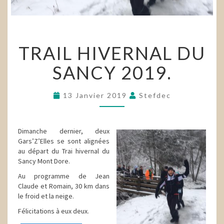
TRAIL
TRAIL HIVERNAL DU
HIVERNAL
DU
SANCY 2019.
SANCY
2019.
13 Janvier 2019
Stefdec
Dimanche dernier, deux
Gars’Z’Elles se sont alignées
au départ du Trai hivernal du
Sancy Mont Dore.
Au programme de Jean
Claude et Romain, 30 km dans
le froid et la neige.
Félicitations à eux deux.