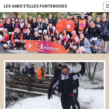
LES GARS'Z'ELLES FONTENOISES
LES
GARS'Z'E
FONTENOI