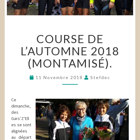
COURSE
COURSE DE
DE
L’AUTOMNE
L’AUTOMNE 2018
2018
(MONTAMISÉ).
(MONTAMISÉ).
11 Novembre 2018
Stefdec
Ce
dimanche,
des
Gars’Z’Ell
es se sont
alignées
au départ