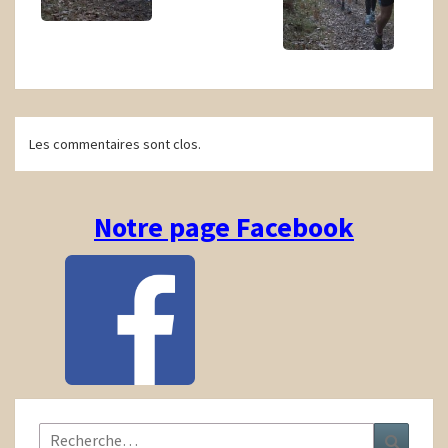
Navigation
Les commentaires sont clos.
d'article
Notre page Facebook
Rechercher :
Recher