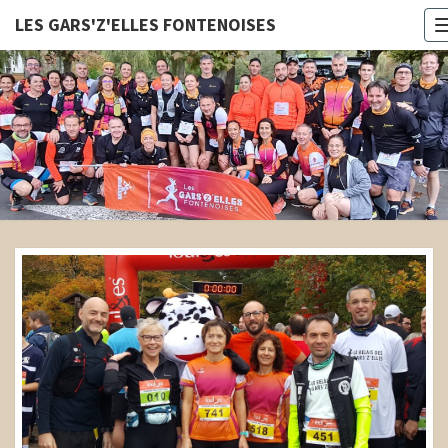
LES GARS'Z'ELLES FONTENOISES
LES
GARS'Z'E
FONTENOI