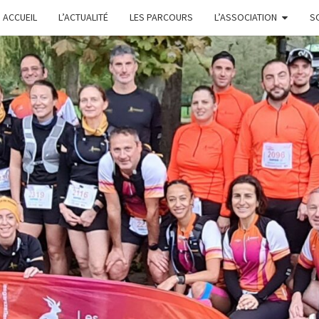
ACCUEIL
L’ACTUALITÉ
LES PARCOURS
L’ASSOCIATION
S
L
GARS'Z
FONTE