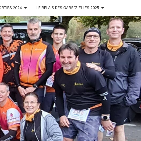
ORTIES 2024
LE RELAIS DES GARS’Z’ELLES 2025
ES
'ELLES
NOISES