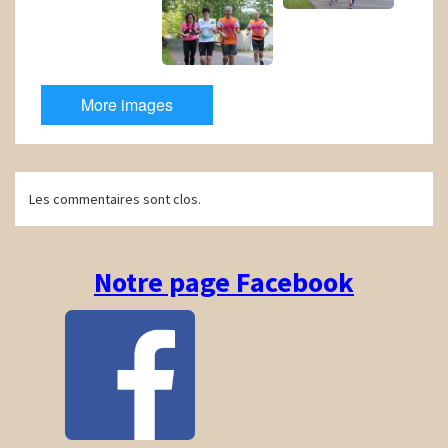
More images
Navigation
Les commentaires sont clos.
d'article
Notre page Facebook