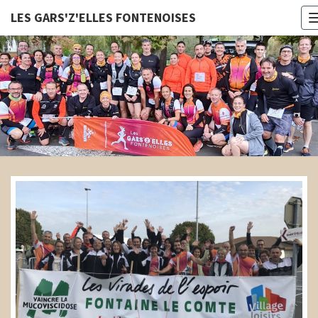
LES GARS'Z'ELLES FONTENOISES
LES
GARS'Z'E
FONTENOI