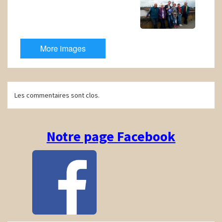
More images
Navigation
Les commentaires sont clos.
d'article
Notre page Facebook