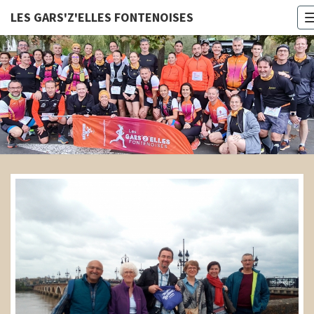
LES GARS'Z'ELLES FONTENOISES
LES
GARS'Z'E
FONTENOI