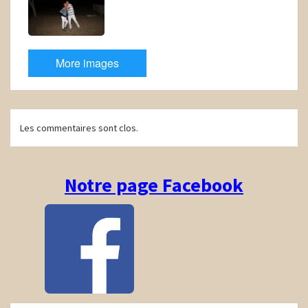
More images
Navigation
Les commentaires sont clos.
d'article
Notre page Facebook