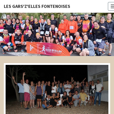
LES GARS'Z'ELLES FONTENOISES
LES
GARS'Z'E
FONTENOI