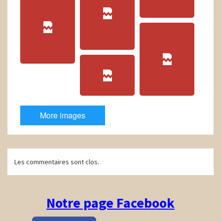
More images
Navigation
Les commentaires sont clos.
d'article
Notre page Facebook