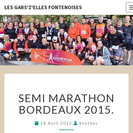
LES GARS'Z'ELLES FONTENOISES
LES
GARS'Z'E
FONTENOI
SEMI
SEMI MARATHON
MARATHON
BORDEAUX
BORDEAUX 2015.
2015.
18 Avril 2015
Stefdec