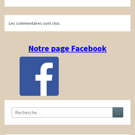
Navigation
Les commentaires sont clos.
d'article
Notre page Facebook
Rechercher :
Recher