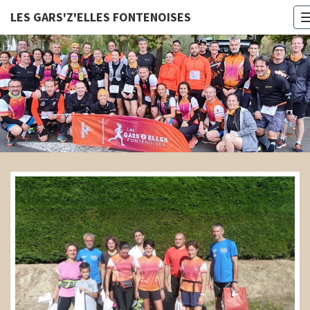
LES GARS'Z'ELLES FONTENOISES
LES
GARS'Z'E
FONTENOI