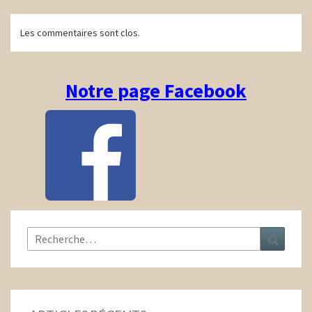
Navigation
Les commentaires sont clos.
d'article
Notre page Facebook
Rechercher :
Recher