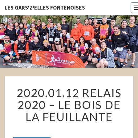
LES GARS'Z'ELLES FONTENOISES
LES
GARS'Z'E
FONTENOI
2020.01.12
2020.01.12 RELAIS
RELAIS
2020
2020 – LE BOIS DE
–
LE
LA FEUILLANTE
BOIS
DE
LA
FEUILLANTE