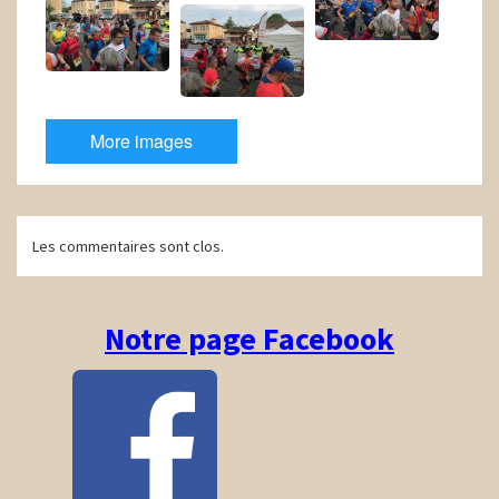
More images
Navigation
Les commentaires sont clos.
d'article
Notre page Facebook