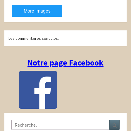
More images
Navigation
Les commentaires sont clos.
d'article
Notre page Facebook
Rechercher :
Recher