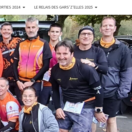
ORTIES 2024
LE RELAIS DES GARS’Z’ELLES 2025
ES
'ELLES
NOISES