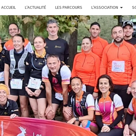
ACCUEIL
L’ACTUALITÉ
LES PARCOURS
L’ASSOCIATION
S
L
GARS'Z
FONTE