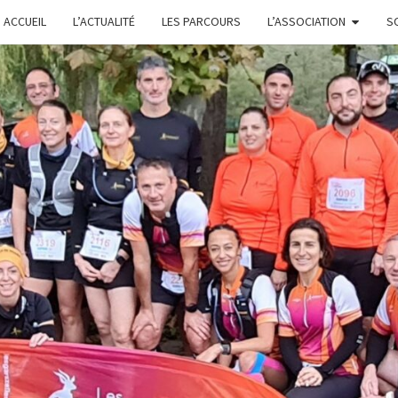
ACCUEIL
L’ACTUALITÉ
LES PARCOURS
L’ASSOCIATION
S
L
GARS'Z
FONTE