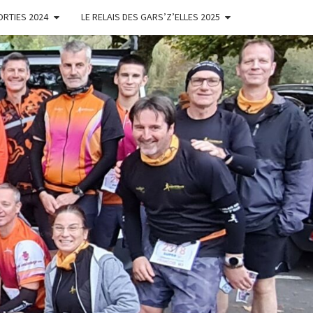
ORTIES 2024
LE RELAIS DES GARS’Z’ELLES 2025
ES
'ELLES
NOISES