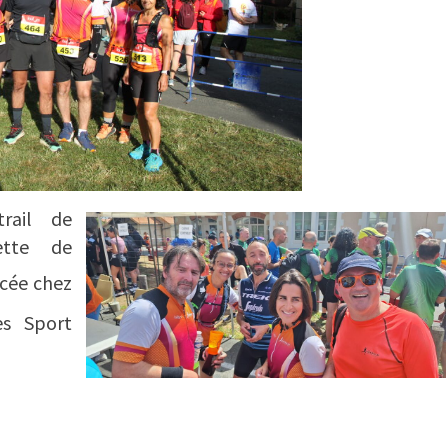
rail de
ette de
acée chez
es Sport