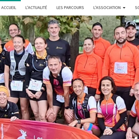
ACCUEIL
L’ACTUALITÉ
LES PARCOURS
L’ASSOCIATION
S
L
GARS'Z
FONTE