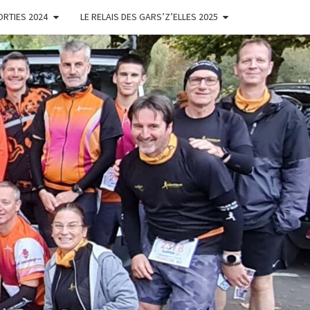
ORTIES 2024
LE RELAIS DES GARS’Z’ELLES 2025
ES
'ELLES
NOISES